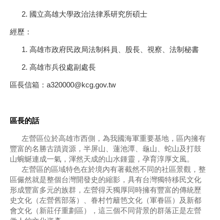
國立高雄大學政治法律系研究所碩士
經歷：
高雄市政府民政局法制科員、股長、視察、法制秘書
高雄市兵役處副處長
區長信箱：a320000@kcg.gov.tw
區長的話
左營區位於高雄市西側，為我國海軍重要基地，區內擁有
豐富的名勝古蹟資源，半屏山、蓮池潭、龜山、蛇山及打鼓
山蜿蜒連成一氣，渾然天成的山水鍾靈，孕育淳厚文風。
左營區的區域特色在於境內有著截然不同的社區景觀，整
區儼然就是整個台灣開發史的縮影，具有台灣獨特移民文化
形成豐富多元的族群，左營得天獨厚同時擁有豐富的傳統歷
史文化（左營舊部落）、眷村竹籬笆文化（軍眷區）及新都
會文化（新莊仔重劃區），這三個不同背景的群落正是左營