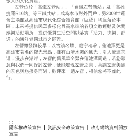
傲人的文化資產。
左營位於「高鐵左營站」、「台鐵左營新站」及「高雄
捷運R16站」等三鐵共站，成為本市對外門戶，另2009世運
會主場館及高雄市現代化綜合體育館（巨蛋）均座落於本
區，未來將提供民眾多樣化且高水準的各項文教運動及休閒
娛樂活動場所，提供優質生活空間以落實「活力、快樂、舒
適」的海洋健康城市之願景。
左營雖發跡較早，以古蹟名勝、廟宇稱著，蓮池潭更是
高雄市著名的觀光景點，擁有山清水媚的風光，引人流連忘
返，漫步在湖岸，左營的舊風華全繫在蓮池潭周邊，若您願
意與我們一同探討左營，便能發現左營之美，莫讓左營美麗
的景色與您擦身而過，歡迎來一趟左營，相信您將不虛此
行。
:::
隱私權政策宣告
資訊安全政策宣告
政府網站資料開放
宣告