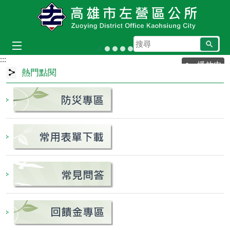
跳到主要內容區塊
搜
左營舊城
蓮池潭畔孔廟
里鄰編組及調整專區
高雄市里鄰編組及調整專區
龍虎塔
尋
:::
目
播放中
前
熱門點閱
顯
示
圖
片:
左
營
舊
城