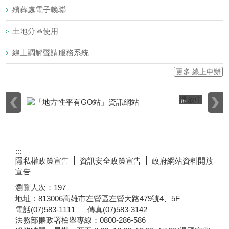
殯葬處電子輓聯
土地分區使用
線上調解聲請服務系統
更多 線上申辦
播放中
目
前
切
換
:::
至:
隱私權政策宣告
資訊安全政策宣告
政府網站資料開放
國
宣告
軍
瀏覽人次：
197
人
地址：813006高雄市左營區左營大路479號4、5F
才
電話(07)583-1111 傳真(07)583-3142
招
法務部廉政署檢舉專線：0800-286-586
募