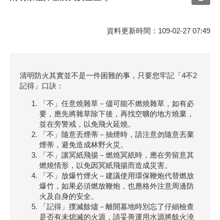
資料更新時間：109-02-27 07:49
清明防火其實並不是一件困難的事，只要您牢記「4不2
記得」口訣：
「不」任意燒雜草－儘可能不燃燒雜草，如有必
要，應先將雜草除下後，再找空曠的地方燒棄，
並在旁警戒，以免飛火延燒。
「不」隨意丟煙蒂－抽煙時，請注意勿隨意丟棄
煙蒂，避免造成林野火災。
「不」讓冥紙飛揚－燃燒冥紙時，應在旁留意其
燃燒情形，以免因冥紙飛揚而造成災害。
「不」放爆竹煙火－建議使用環保鞭炮代替燃放
爆竹，如果必須燃放鞭炮，也應格外注意周邊防
火及自身的安全。
「記得」撲滅餘燼－離開墓地時別忘了仔細檢查
是否有未熄滅的火源，請妥善運用水源將餘火澆