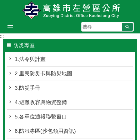
跳到主要內容區塊
搜
尋
:::
防災專區
1.法令與計畫
2.里民防災卡與防災地圖
3.防災手冊
4.避難收容與物資整備
5.各單位通報聯繫窗口
6.防汛專區(沙包領用資訊)