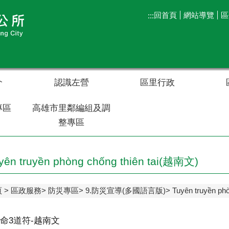
回首頁
網站導覽
區
:::
介
認識左營
區里行政
專區
高雄市里鄰編組及調
整專區
yên truyền phòng chống thiên tai(越南文)
頁
區政服務
防災專區
9.防災宣導(多國語言版)
Tuyên truyền ph
命3道符-越南文