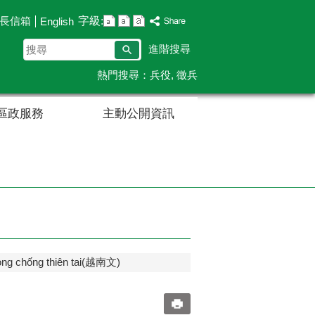
字級:
長信箱
English
搜
進階搜尋
尋
熱門搜尋：
兵役
徵兵
區政服務
主動公開資訊
òng chống thiên tai(越南文)