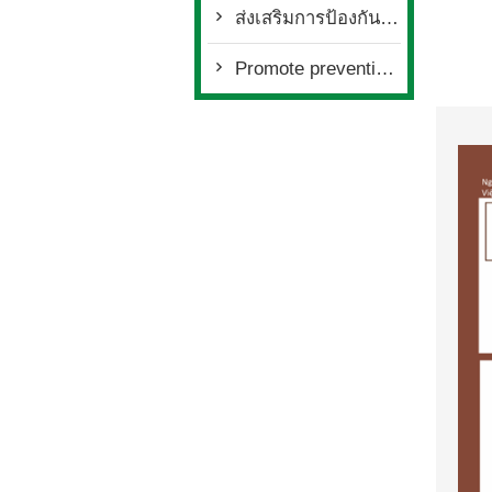
ส่งเสริมการป้องกันภัยพิบัติทางธรรมชาติ(泰文)
Promote prevention of natural disasters(英文)