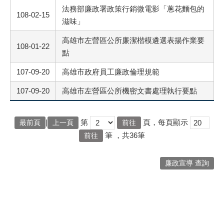
法務部廉政署政策行銷微電影「蔥花麵包的
108-02-15
滋味」
高雄市左營區公所廉潔楷模遴選表揚作業要
108-01-22
點
107-09-20
高雄市政府員工廉政倫理規範
107-09-20
高雄市左營區公所機密文書處理執行要點
|
第
頁，每頁顯示
最前頁
上一頁
筆
，共36筆
廉政宣導 查詢